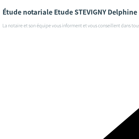
Étude notariale
Etude STEVIGNY Delphine
La notaire et son équipe vous informent et vous conseillent dans tou