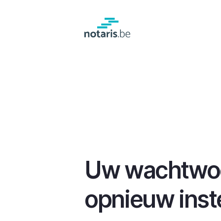
Overslaan
en
naar
de
inhoud
gaan
Uw wachtwo
opnieuw inst